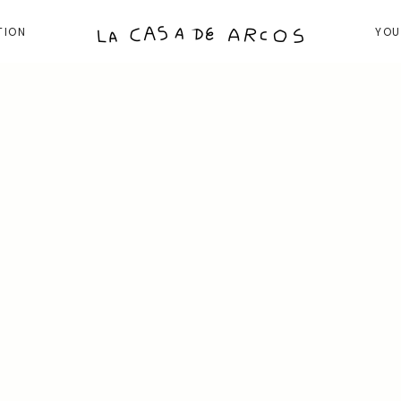
TION
YOU